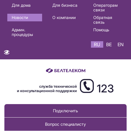
Основная
Для дома
Для бизнеса
Операторам
связи
навигация
Новости
О компании
Обратная
RU
связь
Админ.
Помощь
процедуры
RU
BE
EN
123
служба технической
и консультационной поддержки
Подключить
Вопрос специалисту