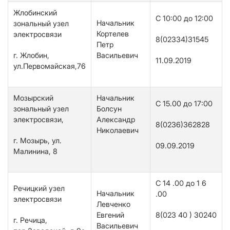
Жлобинский
C 10:00 до 12:00
Начальник
зональный узел
Кортелев
электросвязи
8(02334)31545
Петр
г. Жлобин,
Васильевич
11.09.201
9
ул.Первомайская,76
Мозырский
Начальник
С
15.00
до 1
7
:00
зональный узел
Болсун
электросвязи,
Александр
8(0236)362828
Николаевич
г. Мозырь, ул.
09.09.2019
Малинина, 8
С 14 .00 до 1 6
Речицкий узел
Начальник
.00
электросвязи
Левченко
Евгений
8(023 40 ) 30240
г. Речица,
Васильевич