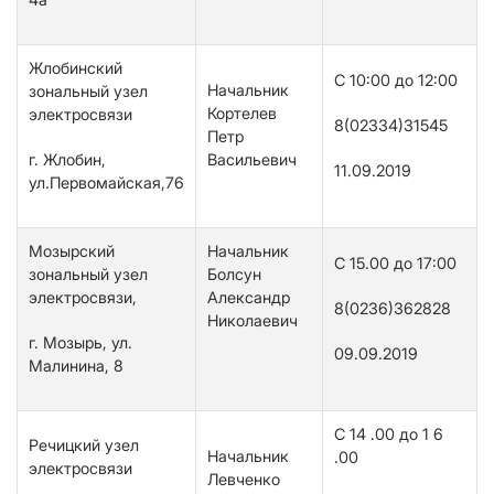
Жлобинский
C 10:00 до 12:00
Начальник
зональный узел
Кортелев
электросвязи
8(02334)31545
Петр
г. Жлобин,
Васильевич
11.09.201
9
ул.Первомайская,76
Мозырский
Начальник
С
15.00
до 1
7
:00
зональный узел
Болсун
электросвязи,
Александр
8(0236)362828
Николаевич
г. Мозырь, ул.
09.09.2019
Малинина, 8
С 14 .00 до 1 6
Речицкий узел
Начальник
.00
электросвязи
Левченко