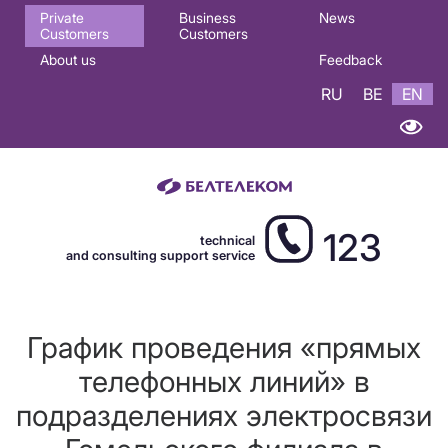
Основная
Private
Business
News
Customers
Customers
навигация
About us
Feedback
EN
RU
BE
EN
123
technical
and consulting support service
График проведения «прямых
телефонных линий» в
подразделениях электросвязи