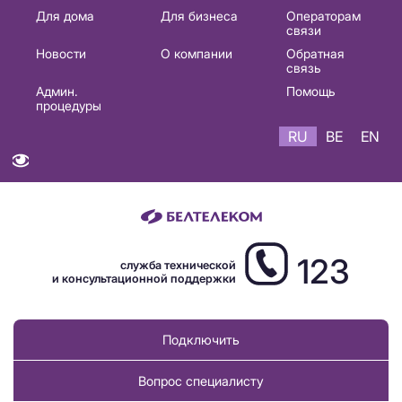
Основная
Для дома
Для бизнеса
Операторам
связи
навигация
Новости
О компании
Обратная
RU
связь
Админ.
Помощь
процедуры
RU
BE
EN
123
служба технической
и консультационной поддержки
Подключить
Вопрос специалисту