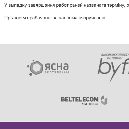
У выпадку завяршэння работ раней названага тэрміну, 
Прыносім прабачэнні за часовыя нязручнасці.