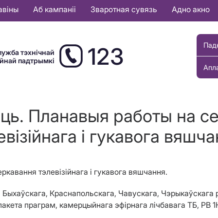
авіны
Аб кампаніі
Зваротная сувязь
Адно акно
Пад
123
лужба тэхнічнай
ыйнай падтрымкі
Апл
сць. Планавыя работы на с
евізійнага і гукавога вяшча
ркавання тэлевізійнага і гукавога вяшчання.
га, Быхаўскага, Краснапольскага, Чавускага, Чэрыкаўскага
кета праграм, камерцыйнага эфірнага лічбавага ТБ, РВ 1