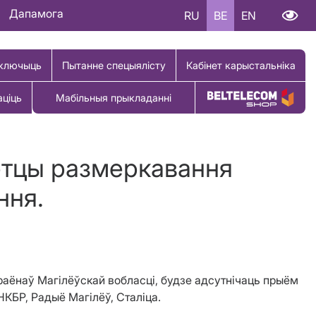
Дапамога
RU
BE
EN
ключыць
Пытанне спецыялісту
Кабінет карыстальніка
аціць
Мабільныя прыкладанні
Купіць тавар
етцы размеркавання
ння.
 раёнаў Магілёўскай вобласці, будзе адсутнічаць прыём
НКБР, Радыё Магілёў, Сталіца.