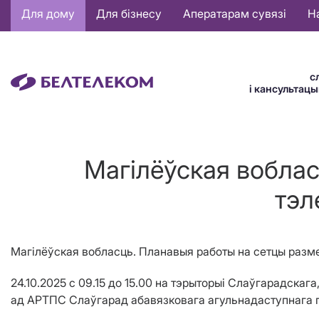
Основная
Для дому
Для бізнесу
Аператарам сувязі
Н
навигация
BE
с
і кансультац
Магілёўская вобла
тэл
Магілёўская вобласць. Планавыя работы на сетцы разме
24.10.2025 с 09.15 до 15.00 на тэрыторыі Слаўгарадска
ад АРТПС Слаўгарад абавязковага агульнадаступнага па