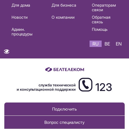
Основная
Для дома
Для бизнеса
Операторам
связи
навигация
Новости
О компании
Обратная
RU
связь
Админ.
Помощь
процедуры
RU
BE
EN
123
служба технической
и консультационной поддержки
Подключить
Вопрос специалисту