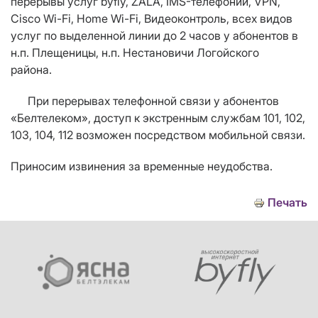
перерывы услуг
byfly, ZALA, IMS-телефонии,
VPN
,
Cisco
Wi
-
Fi
,
Home
Wi
-
Fi
, Видеоконтроль,
всех видов
услуг по выделенной линии
до 2 часов у абонентов в
н.п. Плещеницы, н.п. Нестановичи Логойского
района.
При перерывах телефонной связи у абонентов
«Белтелеком», доступ к экстренным службам 101, 102,
103, 104, 112 возможен посредством мобильной связи.
Приносим извинения за временные неудобства.
Печать