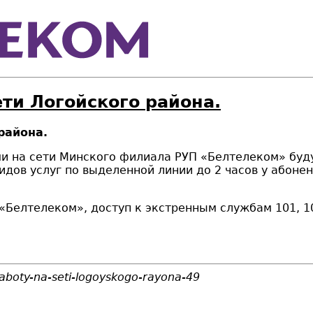
ети Логойского района.
района.
тами на сети Минского филиала РУП «Белтелеком» бу
видов услуг по выделенной линии
до 2 часов у абонен
елтелеком», доступ к экстренным службам 101, 102
raboty-na-seti-logoyskogo-rayona-49