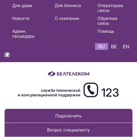
Основная
Для дома
Для бизнеса
Операторам
связи
навигация
Новости
О компании
Обратная
RU
связь
Админ.
Помощь
процедуры
RU
BE
EN
123
служба технической
и консультационной поддержки
Подключить
Вопрос специалисту