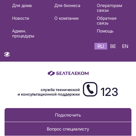
Основная
Для дома
Для бизнеса
Операторам
связи
навигация
Новости
О компании
Обратная
RU
связь
Админ.
Помощь
процедуры
RU
BE
EN
123
служба технической
и консультационной поддержки
Подключить
Вопрос специалисту