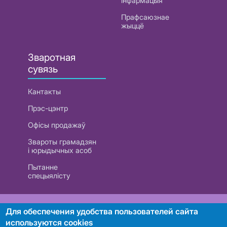
інфармацыя
Прафсаюзнае
жыццё
Зваротная
сувязь
Кантакты
Прэс-цэнтр
Офісы продажаў
Звароты грамадзян
і юрыдычных асоб
Пытанне
спецыялісту
РУП «Белтэлекам». УНП 101007741
Для обеспечения удобства пользователей сайта
используются cookies