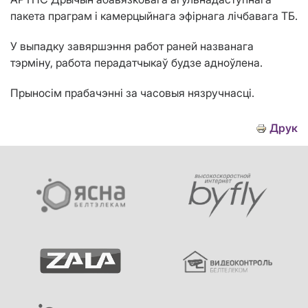
пакета праграм і камерцыйнага эфірнага лічбавага ТБ.
У выпадку завяршэння работ раней названага
тэрміну, работа перадатчыкаў будзе адноўлена.
Прыносім прабачэнні за часовыя нязручнасці.
Друк