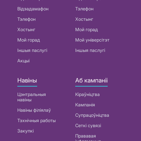
Відэадамафон
Тэлефон
Тэлефон
Хостынг
Хостынг
Мой горад
Мой горад
Мой універсітэт
Іншыя паслугі
Іншыя паслугі
Акцыі
Навіны
Аб кампаніі
Цэнтральныя
Кіраўніцтва
навіны
Кампанія
Навіны філіялаў
Супрацоўніцтва
Тэхнічныя работы
Сеткі сувязі
Закупкі
Прававая