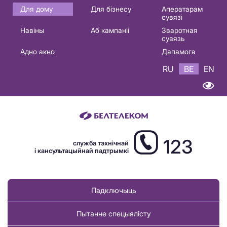
Основная
Для дому
Для бізнесу
Аператарам
сувязі
навигация
Навіны
Аб кампаніі
Зваротная
BE
сувязь
Адно акно
Дапамога
RU
BE
EN
123
служба тэхнічнай
і кансультацыйнай падтрымкі
Падключыць
Пытанне спецыялісту