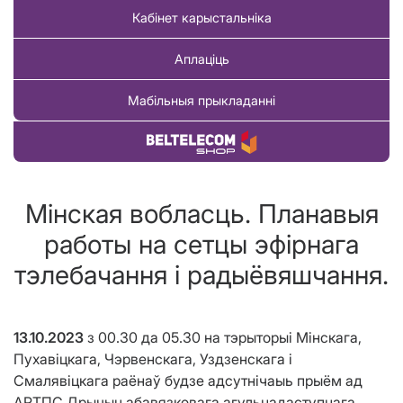
Кабінет карыстальніка
Аплаціць
Мабільныя прыкладанні
Купіць тавар
Мінская вобласць. Планавыя
работы на сетцы эфірнага
тэлебачання і радыёвяшчання.
13.10.2023
з 00.30 да 05.30
на тэрыторыі Мінскага,
Пухавіцкага, Чэрвенскага, Уздзенскага і
Смалявіцкага раёнаў будзе адсутнічаыь прыём ад
АРТПС Дрычын абавязковага агульнадаступнага