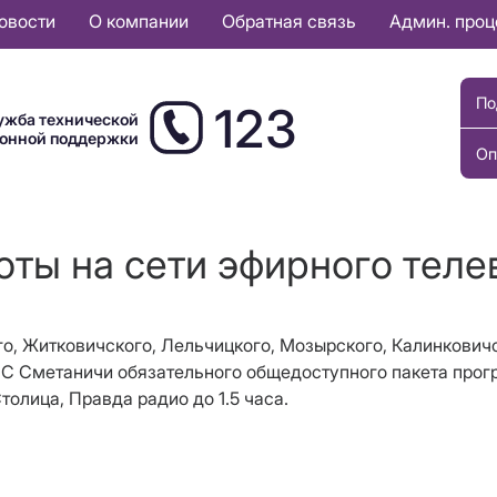
овости
О компании
Обратная связь
Админ. про
По
123
ужба технической
ионной поддержки
Оп
оты на сети эфирного тел
о, Житковичского, Лельчицкого, Мозырского, Калинковичс
ПС Сметаничи обязательного общедоступного пакета прог
олица, Правда радио до 1.5 часа.