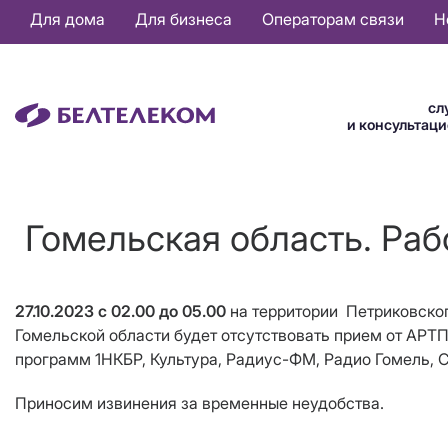
Основная
Для дома
Для бизнеса
Операторам связи
Н
навигация
RU
сл
и консультац
Гомельская область. Раб
27.10.2023 с 02.00 до 05.00
на территории Петриковског
Гомельской области будет отсутствовать прием от АРТ
программ 1НКБР, Культура, Радиус-ФМ, Радио Гомель, Ст
Приносим извинения за временные неудобства.