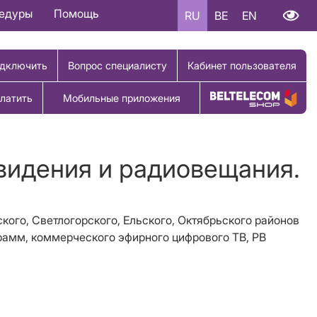
цедуры
Помощь
RU
BE
EN
дключить
Вопрос специалисту
Кабинет пользователя
латить
Мобильные приложения
Купить товар
евидения и радиовещания.
кого, Светлогорского, Ельского, Октябрьского районов
рамм, коммерческого эфирного цифрового ТВ, РВ