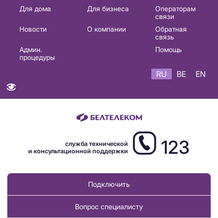
Основная
Для дома
Для бизнеса
Операторам
связи
навигация
Новости
О компании
Обратная
RU
связь
Админ.
Помощь
процедуры
RU
BE
EN
123
служба технической
и консультационной поддержки
Подключить
Вопрос специалисту