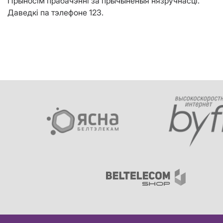
Прыносім прабачэнні за прычыненыя нязручнасці.
Даведкі па тэлефоне 123.