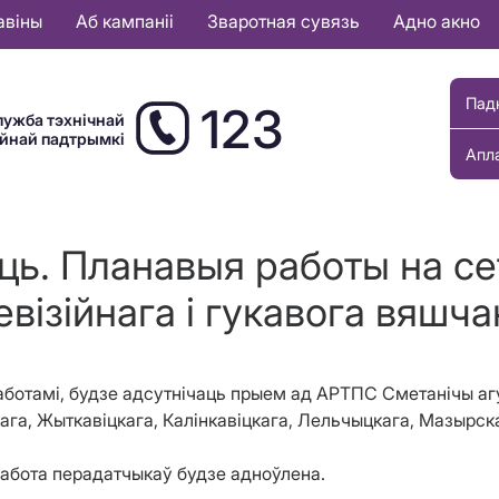
авіны
Аб кампаніі
Зваротная сувязь
Адно акно
Пад
123
лужба тэхнічнай
ыйнай падтрымкі
Апл
ць. Планавыя работы на с
евізійнага і гукавога вяшча
 работамі, будзе адсутнічаць прыем ад АРТПС Сметанічы а
ага, Жыткавіцкага, Калінкавіцкага, Лельчыцкага, Мазырск
работа перадатчыкаў будзе адноўлена.