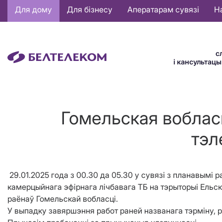
Основная
Для дому
Для бізнесу
Аператарам сувязі
Н
навигация
BE
с
і кансультац
Гомельская воблас
тэл
29.01.2025 года з 00.30 да 05.30 у сувязі з планавымі
камерцыйнага эфірнага лічбавага ТБ на тэрыторыі Ельск
раёнаў Гомельскай вобласці.
У выпадку завяршэння работ раней названага тэрміну, 