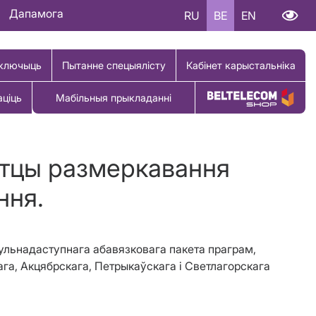
Дапамога
RU
BE
EN
ключыць
Пытанне спецыялісту
Кабінет карыстальніка
аціць
Мабільныя прыкладанні
Купіць тавар
етцы размеркавання
ння.
гульнадаступнага абавязковага пакета праграм,
ага, Акцябрскага, Петрыкаўскага і Светлагорскага