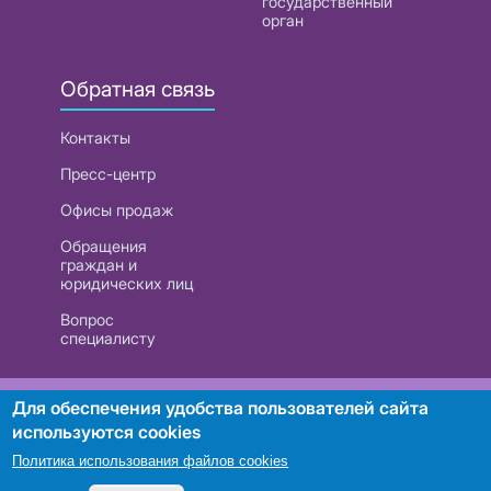
государственный
орган
Обратная связь
Контакты
Пресс-центр
Офисы продаж
Обращения
граждан и
юридических лиц
Вопрос
специалисту
РУП «Белтелеком». УНП 101007741
Для обеспечения удобства пользователей сайта
используются cookies
Политика использования файлов cookies
Поиск