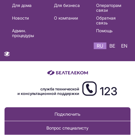
Основная
Для дома
Для бизнеса
Операторам
связи
навигация
Новости
О компании
Обратная
RU
связь
Админ.
Помощь
процедуры
RU
BE
EN
123
служба технической
и консультационной поддержки
Подключить
Вопрос специалисту