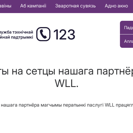
авіны
Аб кампаніі
Зваротная сувязь
Адно акно
Пад
123
лужба тэхнічнай
ыйнай падтрымкі
Апл
ты на сетцы нашага партнё
WLL.
тцы нашага партнёра магчымы перапынкi паслугі WLL праця