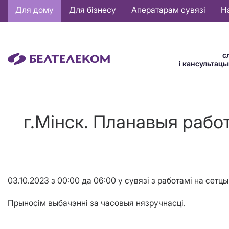
Основная
Для дому
Для бізнесу
Аператарам сувязі
Н
навигация
BE
с
і кансультац
г.Мінск. Планавыя рабо
03.10.2023 з 00:00 да 06:00 у сувязі з работамi на се
Прыносім выбачэнні за часовыя нязручнасці.