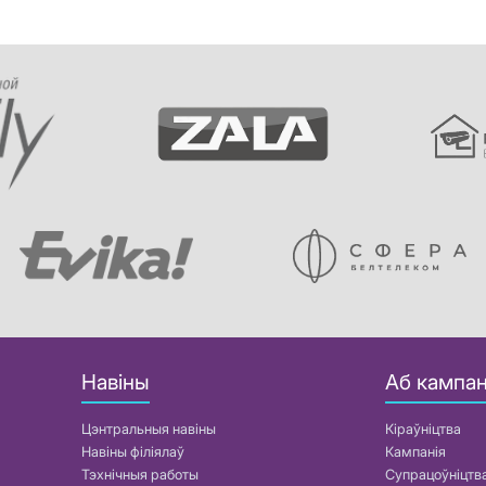
Навіны
Аб кампан
Цэнтральныя навіны
Кіраўніцтва
Навіны філіялаў
Кампанія
Тэхнічныя работы
Супрацоўніцтв