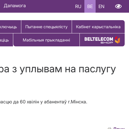
Дапамога
RU
BE
EN
ключыць
Пытанне спецыялісту
Кабінет карыстальніка
аціць
Мабільныя прыкладанні
Купіць тавар
ра з уплывам на паслугу
гласцю да 60
хвілін у абанентаў г.Мінска.