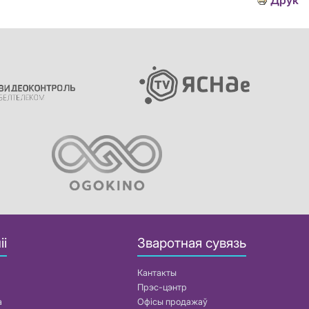
Друк
іі
Зваротная сувязь
Кантакты
Прэс-цэнтр
а
Офісы продажаў