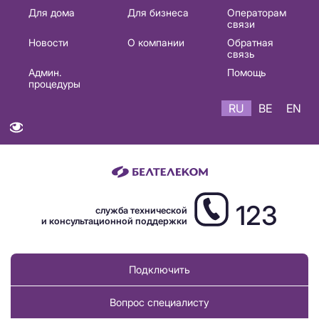
Основная
Для дома
Для бизнеса
Операторам
связи
навигация
Новости
О компании
Обратная
RU
связь
Админ.
Помощь
процедуры
RU
BE
EN
123
служба технической
и консультационной поддержки
Подключить
Вопрос специалисту