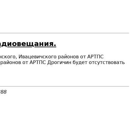
радиовещания.
чского,
Ивацевичского районов от АРТПС
 районов от АРТПС Дрогичин
будет отсутствовать
388