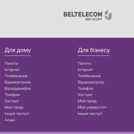
Для дому
Для бізнесу
Пакеты
Пакеты
Інтэрнэт
Інтэрнэт
Тэлебачанне
Тэлебачанне
Відэакантроль
Відэакантроль
Відэадамафон
Тэлефон
Тэлефон
Хостынг
Хостынг
Мой горад
Мой горад
Мой універсітэт
Іншыя паслугі
Іншыя паслугі
Акцыі