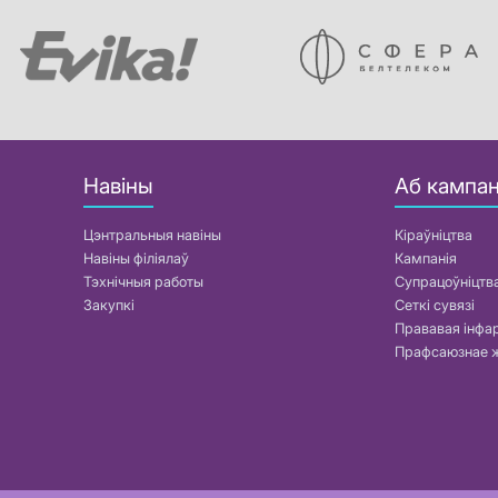
Навіны
Аб кампан
Цэнтральныя навіны
Кіраўніцтва
Навіны філіялаў
Кампанія
Тэхнічныя работы
Супрацоўніцтв
Закупкі
Сеткі сувязі
Прававая інф
Прафсаюзнае 