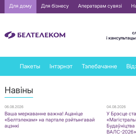
Основная
Для дому
Для бізнесу
Аператарам сувязі
Н
навигация
BE
с
і кансультац
Private
Пакеты
Інтэрнэт
Тэлебачанне
Від
services
menu
Навіны
06.08.2026
04.08.2026
Ваша меркаванне важна! Ацаніце
У Брэсце ст
«Белтэлекам» на партале рэйтынгавай
«Магістральн
ацэнкі
Будаўніцтва
ВАЛС-2026