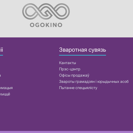
іі
Зваротная сувязь
Кантакты
Прэс-цэнтр
а
Офісы продажаў
Звароты грамадзян і юрыдычных асоб
армацыя
Пытанне спецыялісту
жыццё