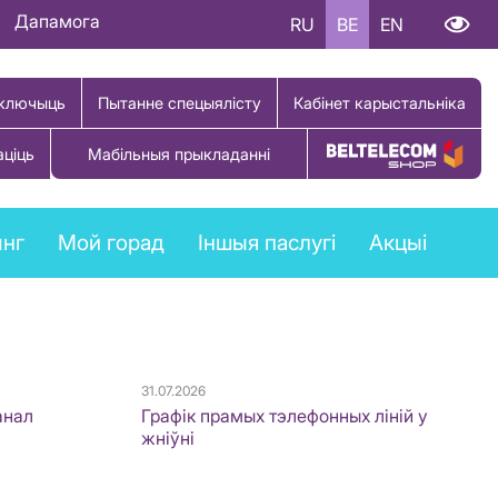
Дапамога
RU
BE
EN
ключыць
Пытанне спецыялісту
Кабінет карыстальніка
аціць
Мабільныя прыкладанні
Купіць тавар
ынг
Мой горад
Іншыя паслугі
Акцыі
31.07.2026
анал
Графік прамых тэлефонных ліній у
жніўні