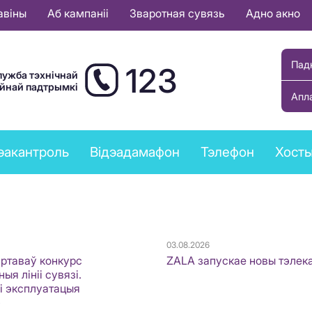
авіны
Аб кампаніі
Зваротная сувязь
Адно акно
Пад
123
лужба тэхнічнай
ыйнай падтрымкі
Апл
эакантроль
Відэадамафон
Тэлефон
Хост
03.08.2026
артаваў конкурс
ZALA запускае новы тэлек
ыя лініі сувязі.
 і эксплуатацыя
»