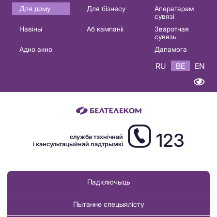
Основная
Для дому
Для бізнесу
Аператарам
сувязі
навигация
Навіны
Аб кампаніі
Зваротная
BE
сувязь
Адно акно
Дапамога
RU
BE
EN
123
служба тэхнічнай
і кансультацыйнай падтрымкі
Падключыць
Пытанне спецыялісту