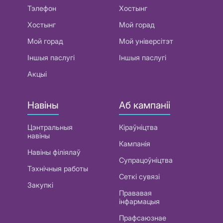
Тэлефон
Хостынг
Хостынг
Мой горад
Мой горад
Мой універсітэт
Іншыя паслугі
Іншыя паслугі
Акцыі
Навіны
Аб кампаніі
Цэнтральныя
Кіраўніцтва
навіны
Кампанія
Навіны філіялаў
Супрацоўніцтва
Тэхнічныя работы
Сеткі сувязі
Закупкі
Прававая
інфармацыя
Прафсаюзнае