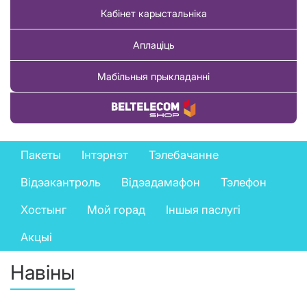
Кабінет карыстальніка
Аплаціць
Мабільныя прыкладанні
Купіць тавар
Private
Пакеты
Інтэрнэт
Тэлебачанне
services
Відэакантроль
Відэадамафон
Тэлефон
menu
Хостынг
Мой горад
Іншыя паслугі
Акцыі
Навіны