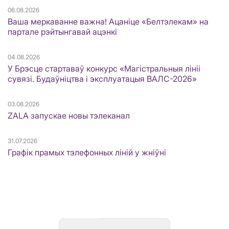
06.08.2026
Ваша меркаванне важна! Ацаніце «Белтэлекам» на
партале рэйтынгавай ацэнкі
04.08.2026
У Брэсце стартаваў конкурс «Магістральныя лініі
сувязі. Будаўніцтва і эксплуатацыя ВАЛС-2026»
03.08.2026
ZALA запускае новы тэлеканал
31.07.2026
Графік прамых тэлефонных ліній у жніўні