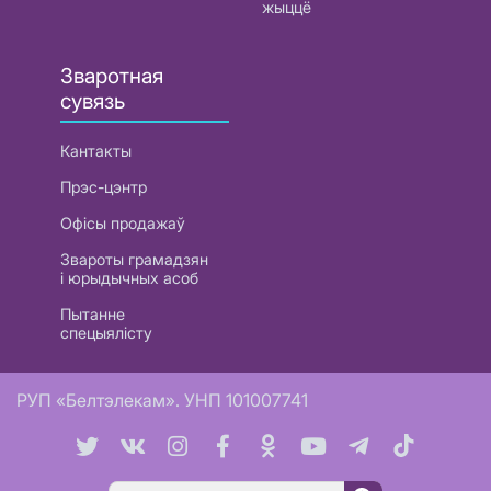
жыццё
Зваротная
сувязь
Кантакты
Прэс-цэнтр
Офісы продажаў
Звароты грамадзян
і юрыдычных асоб
Пытанне
спецыялісту
РУП «Белтэлекам». УНП 101007741
Пошук