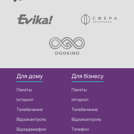
Для дому
Для бізнесу
Пакеты
Пакеты
Інтэрнэт
Інтэрнэт
Тэлебачанне
Тэлебачанне
Відэакантроль
Відэакантроль
Відэадамафон
Тэлефон