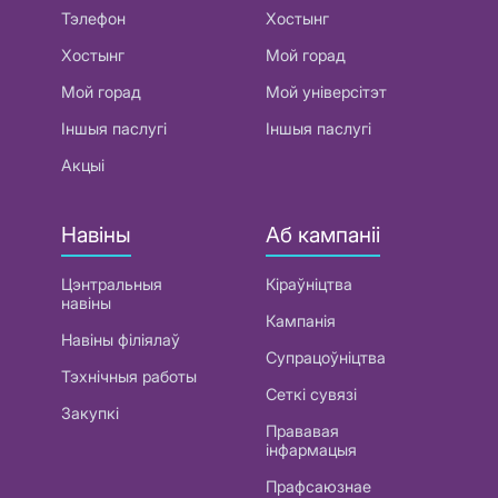
Тэлефон
Хостынг
Хостынг
Мой горад
Мой горад
Мой універсітэт
Іншыя паслугі
Іншыя паслугі
Акцыі
Навіны
Аб кампаніі
Цэнтральныя
Кіраўніцтва
навіны
Кампанія
Навіны філіялаў
Супрацоўніцтва
Тэхнічныя работы
Сеткі сувязі
Закупкі
Прававая
інфармацыя
Прафсаюзнае