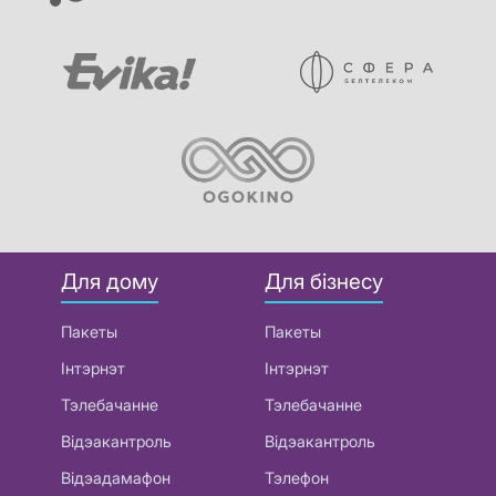
Для дому
Для бізнесу
Пакеты
Пакеты
Інтэрнэт
Інтэрнэт
Тэлебачанне
Тэлебачанне
Відэакантроль
Відэакантроль
Відэадамафон
Тэлефон