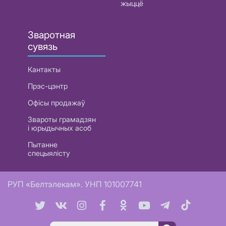
жыццё
Зваротная
сувязь
Кантакты
Прэс-цэнтр
Офісы продажаў
Звароты грамадзян
і юрыдычных асоб
Пытанне
спецыялісту
РУП «Белтэлекам». УНП 101007741
Пошук