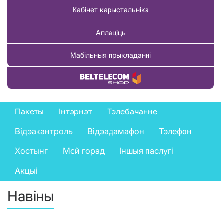
Кабінет карыстальніка
Аплаціць
Мабільныя прыкладанні
Купіць тавар
Private
Пакеты
Інтэрнэт
Тэлебачанне
services
Відэакантроль
Відэадамафон
Тэлефон
menu
Хостынг
Мой горад
Іншыя паслугі
Акцыі
Навіны