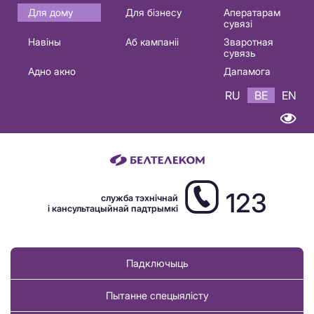
Основная
Для дому
Для бізнесу
Аператарам
сувязі
навигация
Навіны
Аб кампаніі
Зваротная
BE
сувязь
Адно акно
Дапамога
RU
BE
EN
123
служба тэхнічнай
і кансультацыйнай падтрымкі
Падключыць
Пытанне спецыялісту