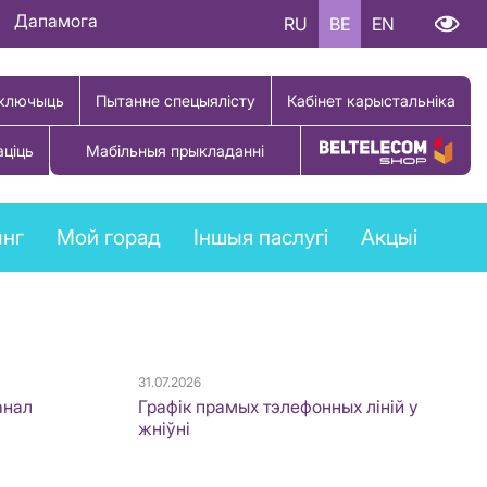
Дапамога
RU
BE
EN
ключыць
Пытанне спецыялісту
Кабінет карыстальніка
аціць
Мабільныя прыкладанні
Купіць тавар
ынг
Мой горад
Іншыя паслугі
Акцыі
31.07.2026
анал
Графік прамых тэлефонных ліній у
жніўні