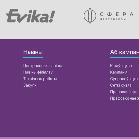
Навіны
Аб кампан
Цэнтральныя навіны
Кіраўніцтва
Навіны філіялаў
Кампанія
Тэхнічныя работы
Супрацоўніцтв
Закупкі
Сеткі сувязі
Прававая інф
Прафсаюзнае 