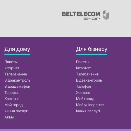
Для дому
Для бізнесу
Пакеты
Пакеты
Інтэрнэт
Інтэрнэт
Тэлебачанне
Тэлебачанне
Відэакантроль
Відэакантроль
Відэадамафон
Тэлефон
Тэлефон
Хостынг
Хостынг
Мой горад
Мой горад
Мой універсітэт
Іншыя паслугі
Іншыя паслугі
Акцыі