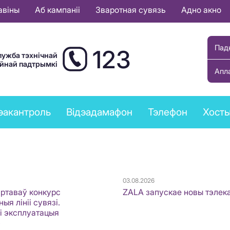
авіны
Аб кампаніі
Зваротная сувязь
Адно акно
Пад
123
лужба тэхнічнай
ыйнай падтрымкі
Апл
эакантроль
Відэадамафон
Тэлефон
Хост
03.08.2026
артаваў конкурс
ZALA запускае новы тэлек
ыя лініі сувязі.
 і эксплуатацыя
»