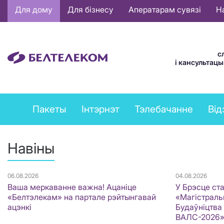
Основная
Для дому
Для бізнесу
Аператарам сувязі
Н
навигация
BE
с
і кансультац
Private
Пакеты
Інтэрнэт
Тэлебачанне
Від
services
menu
Навіны
06.08.2026
04.08.2026
Ваша меркаванне важна! Ацаніце
У Брэсце ст
«Белтэлекам» на партале рэйтынгавай
«Магістральн
ацэнкі
Будаўніцтва
ВАЛС-2026