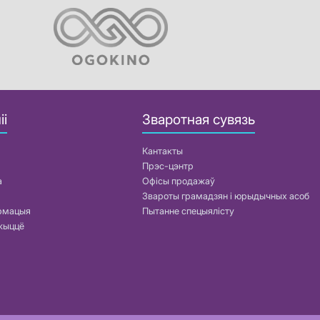
іі
Зваротная сувязь
Кантакты
Прэс-цэнтр
а
Офісы продажаў
Звароты грамадзян і юрыдычных асоб
армацыя
Пытанне спецыялісту
жыццё