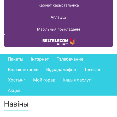
Кабінет карыстальніка
Аплаціць
Мабільныя прыкладанні
Купіць тавар
Private
Пакеты
Інтэрнэт
Тэлебачанне
services
Відэакантроль
Відэадамафон
Тэлефон
menu
Хостынг
Мой горад
Іншыя паслугі
Акцыі
Навіны