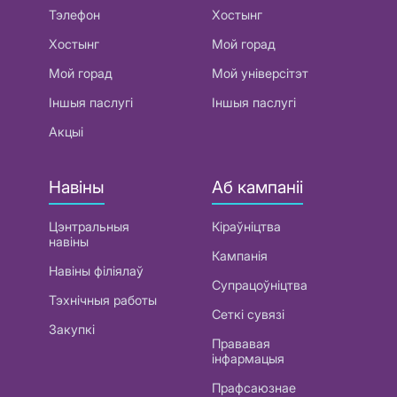
Тэлефон
Хостынг
Хостынг
Мой горад
Мой горад
Мой універсітэт
Іншыя паслугі
Іншыя паслугі
Акцыі
Навіны
Аб кампаніі
Цэнтральныя
Кіраўніцтва
навіны
Кампанія
Навіны філіялаў
Супрацоўніцтва
Тэхнічныя работы
Сеткі сувязі
Закупкі
Прававая
інфармацыя
Прафсаюзнае