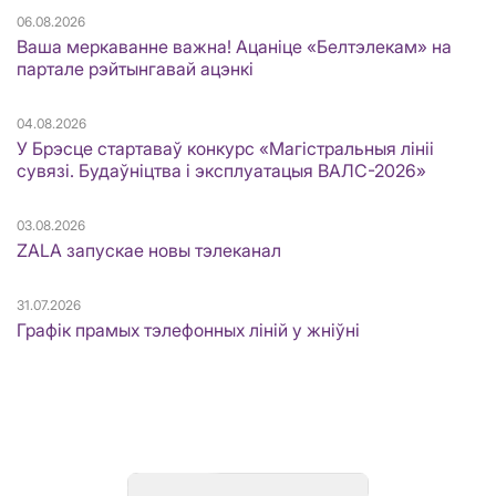
06.08.2026
Ваша меркаванне важна! Ацаніце «Белтэлекам» на
партале рэйтынгавай ацэнкі
04.08.2026
У Брэсце стартаваў конкурс «Магістральныя лініі
сувязі. Будаўніцтва і эксплуатацыя ВАЛС-2026»
03.08.2026
ZALA запускае новы тэлеканал
31.07.2026
Графік прамых тэлефонных ліній у жніўні