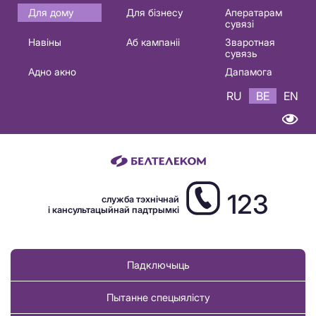
Основная
Для дому
Для бізнесу
Аператарам
сувязі
навигация
Навіны
Аб кампаніі
Зваротная
BE
сувязь
Адно акно
Дапамога
RU
BE
EN
123
служба тэхнічнай
і кансультацыйнай падтрымкі
Падключыць
Пытанне спецыялісту