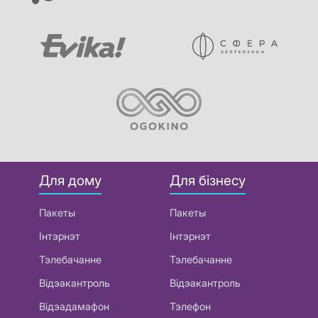
Для дому
Для бізнесу
Пакеты
Пакеты
Інтэрнэт
Інтэрнэт
Тэлебачанне
Тэлебачанне
Відэакантроль
Відэакантроль
Відэадамафон
Тэлефон