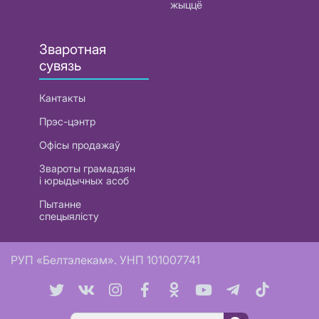
жыццё
Зваротная
сувязь
Кантакты
Прэс-цэнтр
Офісы продажаў
Звароты грамадзян
і юрыдычных асоб
Пытанне
спецыялісту
РУП «Белтэлекам». УНП 101007741
Пошук