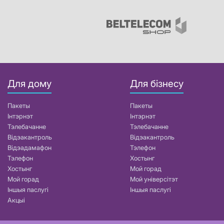
Для дому
Для бізнесу
Пакеты
Пакеты
Інтэрнэт
Інтэрнэт
Тэлебачанне
Тэлебачанне
Відэакантроль
Відэакантроль
Відэадамафон
Тэлефон
Тэлефон
Хостынг
Хостынг
Мой горад
Мой горад
Мой універсітэт
Іншыя паслугі
Іншыя паслугі
Акцыі