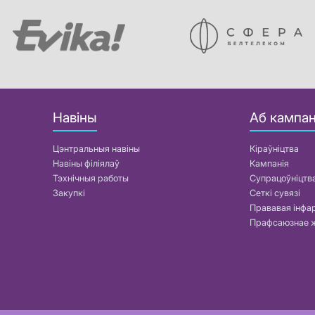
Навіны
Аб кампан
Цэнтральныя навіны
Кіраўніцтва
Навіны філіялаў
Кампанія
Тэхнічныя работы
Супрацоўніцтв
Закупкі
Сеткі сувязі
Прававая інф
Прафсаюзнае 