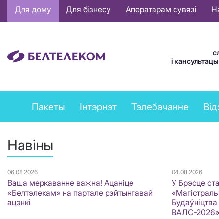
Основная
Для дому
Для бізнесу
Аператарам сувязі
Н
навигация
BE
с
і кансультац
Private
Пакеты
Інтэрнэт
Тэлебачанне
Від
services
menu
Навіны
06.08.2026
04.08.2026
Ваша меркаванне важна! Ацаніце
У Брэсце ст
«Белтэлекам» на партале рэйтынгавай
«Магістральн
ацэнкі
Будаўніцтва
ВАЛС-2026