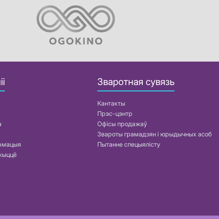
іі
Зваротная сувязь
Кантакты
Прэс-цэнтр
а
Офісы продажаў
Звароты грамадзян і юрыдычных асоб
армацыя
Пытанне спецыялісту
жыццё