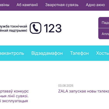
авіны
Аб кампаніі
Зваротная сувязь
Адно акно
Пад
123
лужба тэхнічнай
ыйнай падтрымкі
Апл
эакантроль
Відэадамафон
Тэлефон
Хост
03.08.2026
артаваў конкурс
ZALA запускае новы тэлек
ыя лініі сувязі.
 і эксплуатацыя
»