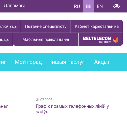
Дапамога
RU
BE
EN
ключыць
Пытанне спецыялісту
Кабінет карыстальніка
аціць
Мабільныя прыкладанні
Купіць тавар
ынг
Мой горад
Іншыя паслугі
Акцыі
31.07.2026
анал
Графік прамых тэлефонных ліній у
жніўні