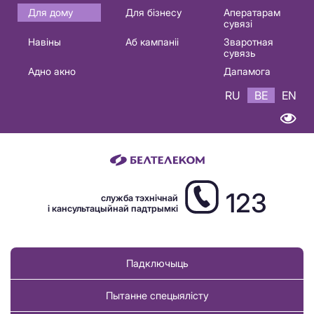
Основная
Для дому
Для бізнесу
Аператарам
сувязі
навигация
Навіны
Аб кампаніі
Зваротная
BE
сувязь
Адно акно
Дапамога
RU
BE
EN
123
служба тэхнічнай
і кансультацыйнай падтрымкі
Падключыць
Пытанне спецыялісту