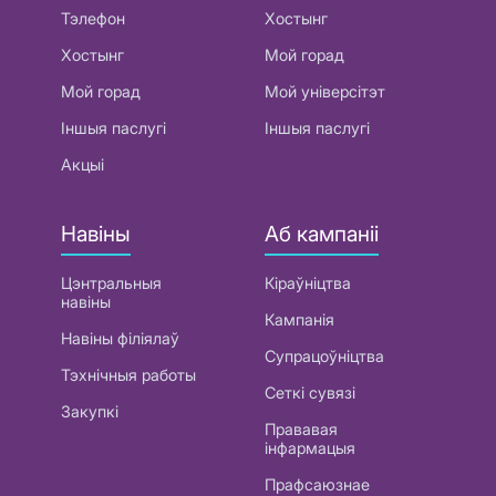
Тэлефон
Хостынг
Хостынг
Мой горад
Мой горад
Мой універсітэт
Іншыя паслугі
Іншыя паслугі
Акцыі
Навіны
Аб кампаніі
Цэнтральныя
Кіраўніцтва
навіны
Кампанія
Навіны філіялаў
Супрацоўніцтва
Тэхнічныя работы
Сеткі сувязі
Закупкі
Прававая
інфармацыя
Прафсаюзнае