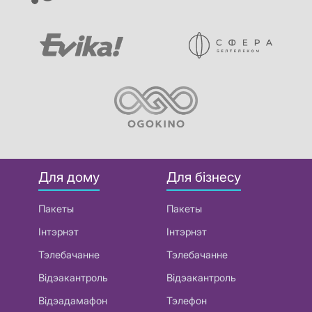
Для дому
Для бізнесу
Пакеты
Пакеты
Інтэрнэт
Інтэрнэт
Тэлебачанне
Тэлебачанне
Відэакантроль
Відэакантроль
Відэадамафон
Тэлефон