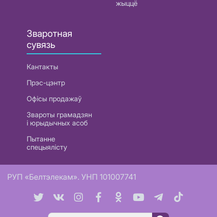
жыццё
Зваротная
сувязь
Кантакты
Прэс-цэнтр
Офісы продажаў
Звароты грамадзян
і юрыдычных асоб
Пытанне
спецыялісту
РУП «Белтэлекам». УНП 101007741
Пошук