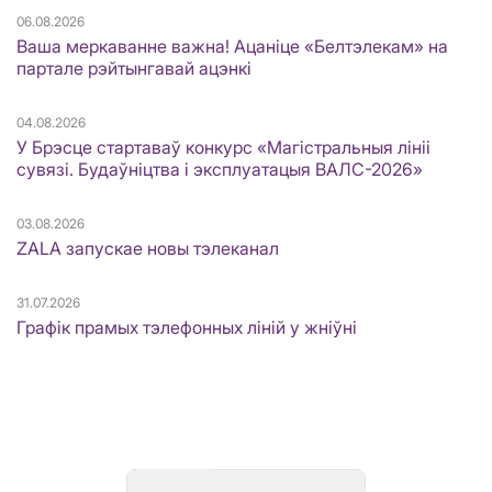
06.08.2026
Ваша меркаванне важна! Ацаніце «Белтэлекам» на
партале рэйтынгавай ацэнкі
04.08.2026
У Брэсце стартаваў конкурс «Магістральныя лініі
сувязі. Будаўніцтва і эксплуатацыя ВАЛС-2026»
03.08.2026
ZALA запускае новы тэлеканал
31.07.2026
Графік прамых тэлефонных ліній у жніўні