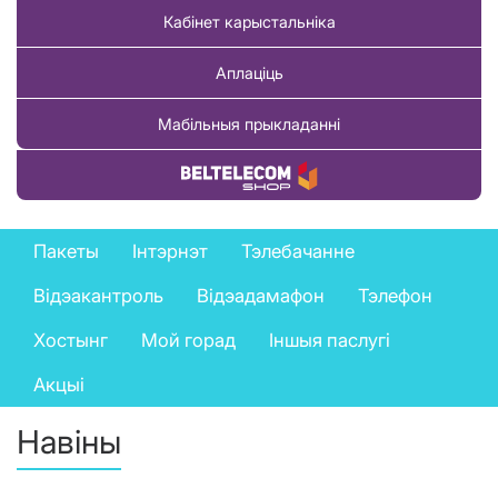
Кабінет карыстальніка
Аплаціць
Мабільныя прыкладанні
Купіць тавар
Private
Пакеты
Інтэрнэт
Тэлебачанне
services
Відэакантроль
Відэадамафон
Тэлефон
menu
Хостынг
Мой горад
Іншыя паслугі
Акцыі
Навіны