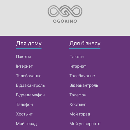
Для дому
Для бізнесу
Пакеты
Пакеты
Інтэрнэт
Інтэрнэт
Тэлебачанне
Тэлебачанне
Відэакантроль
Відэакантроль
Відэадамафон
Тэлефон
Тэлефон
Хостынг
Хостынг
Мой горад
Мой горад
Мой універсітэт