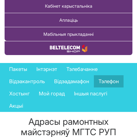
Кабінет карыстальніка
Аплаціць
Мабільныя прыкладанні
Купіць тавар
Private
Пакеты
Інтэрнэт
Тэлебачанне
services
Відэакантроль
Відэадамафон
Тэлефон
menu
Хостынг
Мой горад
Іншыя паслугі
Акцыі
Адрасы рамонтных
майстэрняў МГТС РУП