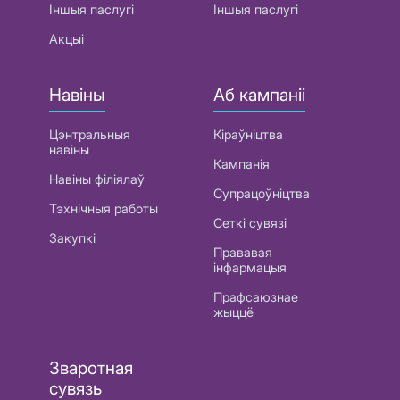
Іншыя паслугі
Іншыя паслугі
Акцыі
Навіны
Аб кампаніі
Цэнтральныя
Кіраўніцтва
навіны
Кампанія
Навіны філіялаў
Супрацоўніцтва
Тэхнічныя работы
Сеткі сувязі
Закупкі
Прававая
інфармацыя
Прафсаюзнае
жыццё
Зваротная
сувязь