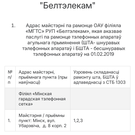
"Белтэлекам"
Адрас майстэрні па рамонце ОАУ філіяла
«МГТС» РУП «Белтэлекам», якая аказвае
паслугі па рамонце тэлефонных апаратаў
агульнага прымянення (ШТА- шнуравых
тэлефонных апаратаў і БШТА - бесшнуравых
тэлефонных апаратаў на 01.02.2019
№
Адрас майстэрні,
Узровень складанасці
п/
прыёмнага пункта (пры
рамонту шта, БШТА ў
п
наяўнасці)
адпаведнасці з СТБ 1303
Філіял «Мінская
гарадская тэлефонная
сетка»
Майстэрня / прыёмны
1.
пункт: Мінск, в
ул.
1,2,3
Убарэвіча,
д. 8 корп. 2