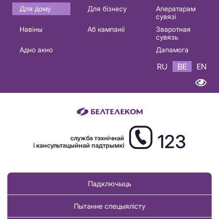
Основная
Для дому
Для бізнесу
Аператарам
сувязі
навигация
Навіны
Аб кампаніі
Зваротная
BE
сувязь
Адно акно
Дапамога
RU
BE
EN
123
служба тэхнічнай
і кансультацыйнай падтрымкі
Падключыць
Пытанне спецыялісту