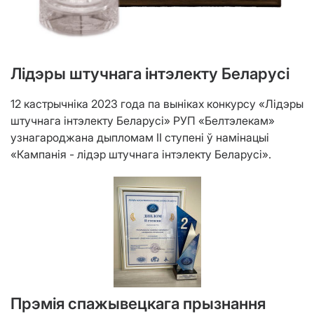
Лідэры штучнага інтэлекту Беларусі
12 кастрычніка 2023 года па выніках конкурсу «Лідэры
штучнага інтэлекту Беларусі» РУП «Белтэлекам»
узнагароджана дыпломам ІІ ступені ў намінацыі
«Кампанія - лідэр штучнага інтэлекту Беларусі».
Прэмія спажывецкага прызнання