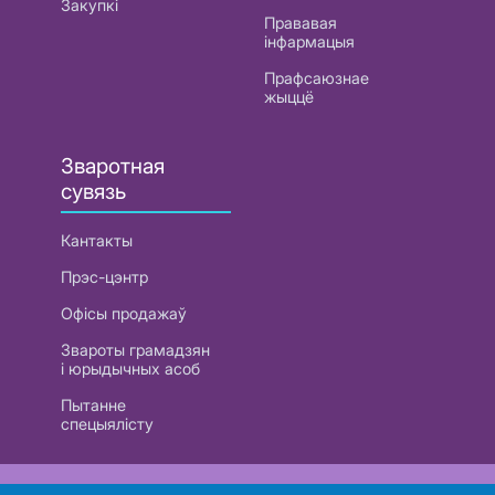
Закупкі
Прававая
інфармацыя
Прафсаюзнае
жыццё
Зваротная
сувязь
Кантакты
Прэс-цэнтр
Офісы продажаў
Звароты грамадзян
і юрыдычных асоб
Пытанне
спецыялісту
РУП «Белтэлекам». УНП 101007741