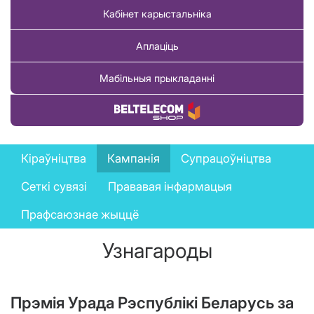
Кабінет карыстальніка
Аплаціць
Мабільныя прыкладанні
Купіць тавар
Company
Кіраўніцтва
Кампанія
Супрацоўніцтва
menu
Сеткі сувязі
Прававая інфармацыя
Прафсаюзнае жыццё
Узнагароды
Прэмія Урада Рэспублікі Беларусь за