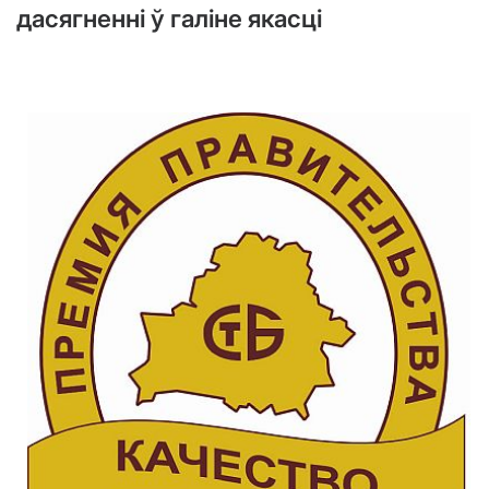
дасягненні ў галіне якасці