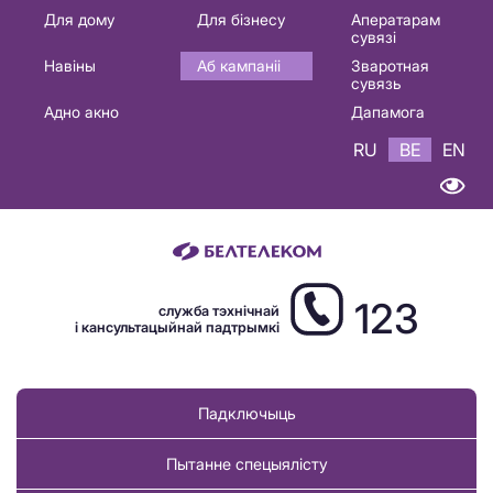
Основная
Для дому
Для бізнесу
Аператарам
сувязі
навигация
Навіны
Аб кампаніі
Зваротная
BE
сувязь
Адно акно
Дапамога
RU
BE
EN
123
служба тэхнічнай
і кансультацыйнай падтрымкі
Падключыць
Пытанне спецыялісту