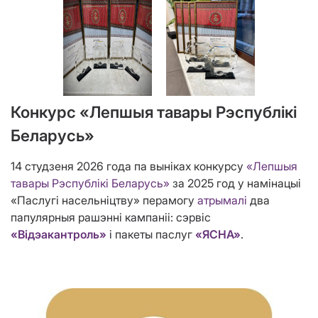
Конкурс «Лепшыя тавары Рэспублікі
Беларусь»
14 студзеня 2026 года па выніках конкурсу
«Лепшыя
тавары Рэспублікі Беларусь»
за 2025 год у намінацыі
«Паслугі насельніцтву» перамогу
атрымалі
два
папулярныя рашэнні кампаніі: сэрвіс
«Відэакантроль»
і пакеты паслуг
«ЯСНА»
.