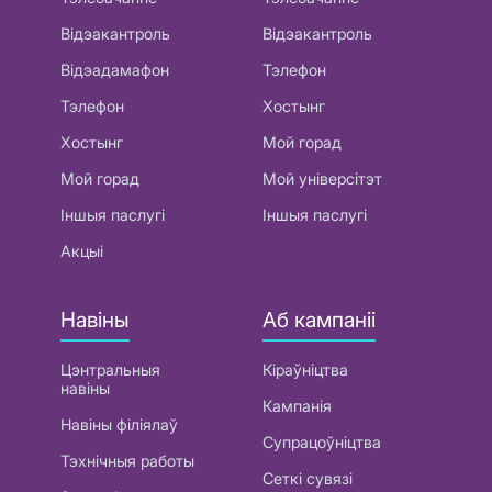
Відэакантроль
Відэакантроль
Відэадамафон
Тэлефон
Тэлефон
Хостынг
Хостынг
Мой горад
Мой горад
Мой універсітэт
Іншыя паслугі
Іншыя паслугі
Акцыі
Навіны
Аб кампаніі
Цэнтральныя
Кіраўніцтва
навіны
Кампанія
Навіны філіялаў
Супрацоўніцтва
Тэхнічныя работы
Сеткі сувязі