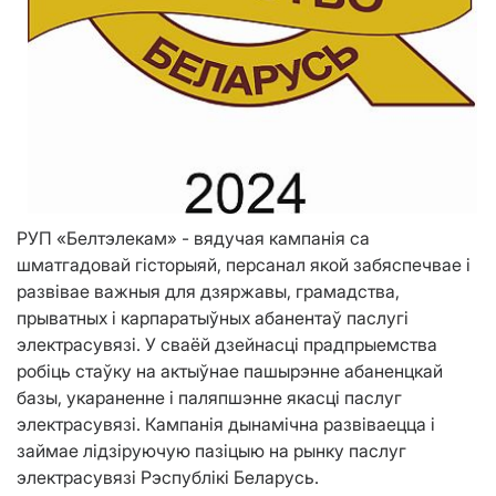
РУП «Белтэлекам» - вядучая кампанія са
шматгадовай гісторыяй, персанал якой забяспечвае і
развівае важныя для дзяржавы, грамадства,
прыватных і карпаратыўных абанентаў паслугі
электрасувязі. У сваёй дзейнасці прадпрыемства
робіць стаўку на актыўнае пашырэнне абаненцкай
базы, укараненне і паляпшэнне якасці паслуг
электрасувязі. Кампанія дынамічна развіваецца і
займае лідзіруючую пазіцыю на рынку паслуг
электрасувязі Рэспублікі Беларусь.