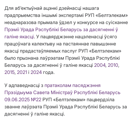
Для аб'ектыўнай ацэнкі дзейнасці нашага
прадпрыемства іншымі экспертамі РУП «Белтэлекам»
неаднаразова прымала ўдзел у конкурсе на суісканне
Прэміі Урада Рэспублікі Беларусь за дасягненні ў
галіне якасці
. У пацвярджэнне нацэленасці ўсяго
працоўнага калектыву на пастаяннае павышэнне
якасці прадастаўляемых паслуг РУП «Белтэлекам»
было прызнана лаўрэатам Прэміі Урада Рэспублікі
Беларусь за дасягненні ў галіне якасці
2004
,
2010
,
2015
,
2021
і
2024
года.
У адпаведнасці з
пратаколам пасяджэння
Прэзідыума Савета Міністраў Рэспублікі Беларусь
09.06.2025 №22
РУП «Белтэлекам» пацвердзіла
званне лаўрэата Прэміі Урада Рэспублікі Беларусь за
дасягненні ў галіне якасці.