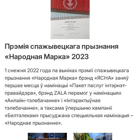
Прэмія спажывецкага прызнання
«Народная Марка» 2023
1 снежня 2022 года па выніках прэміі спажывецкага
прызнання «Народная Марка» брэнд «ЯСНА» заняў
першае месца ў намінацыі «Пакет паслуг інтэрнэт-
правайдэра», брэнд ZALA перамог у намінацыях
«Анлайн-тэлебачанне» і «Інтэрактыўнае
тэлебачанне», а таксама ўпершыню кампаніі
«Белтэлекам» прысуджана спецыяльная намінацыя –
«Народнае прызнанне».