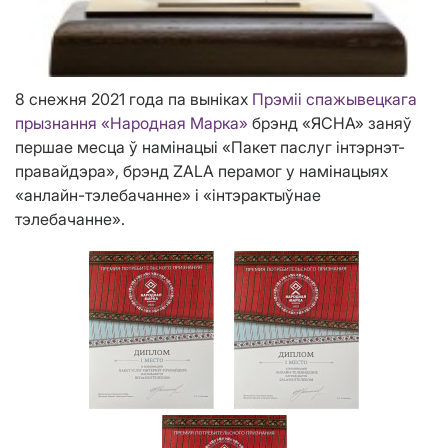
8 снежня 2021 года па выніках
Прэміі спажывецкага
прызнання «Народная Марка»
брэнд «ЯСНА» заняў
першае месца ў намінацыі «Пакет паслуг інтэрнэт-
правайдэра», брэнд ZALA перамог у намінацыях
«анлайн-тэлебачанне» і «інтэрактыўнае
тэлебачанне».