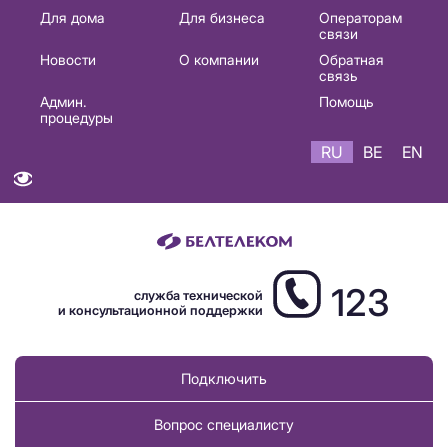
Основная
Для дома
Для бизнеса
Операторам
связи
навигация
Новости
О компании
Обратная
RU
связь
Админ.
Помощь
процедуры
RU
BE
EN
123
служба технической
и консультационной поддержки
Подключить
Вопрос специалисту