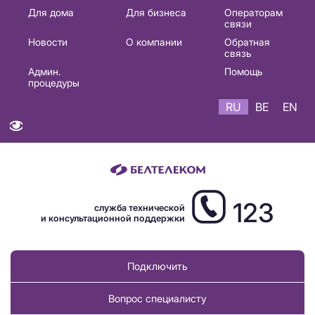
Основная
Для дома
Для бизнеса
Операторам
связи
навигация
Новости
О компании
Обратная
RU
связь
Админ.
Помощь
процедуры
RU
BE
EN
123
служба технической
и консультационной поддержки
Подключить
Вопрос специалисту