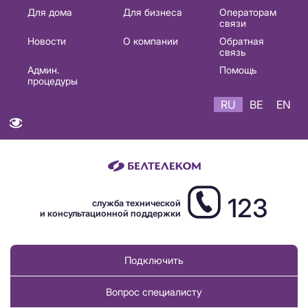
Основная
Для дома
Для бизнеса
Операторам
связи
навигация
Новости
О компании
Обратная
RU
связь
Админ.
Помощь
процедуры
RU
BE
EN
123
служба технической
и консультационной поддержки
Подключить
Вопрос специалисту