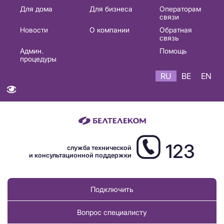
Основная
Для дома
Для бизнеса
Операторам
связи
навигация
Новости
О компании
Обратная
RU
связь
Админ.
Помощь
процедуры
RU
BE
EN
123
служба технической
и консультационной поддержки
Подключить
Вопрос специалисту