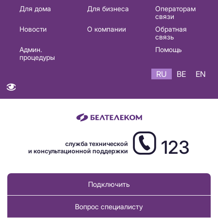
Основная
Для дома
Для бизнеса
Операторам
связи
навигация
Новости
О компании
Обратная
RU
связь
Админ.
Помощь
процедуры
RU
BE
EN
123
служба технической
и консультационной поддержки
Подключить
Вопрос специалисту