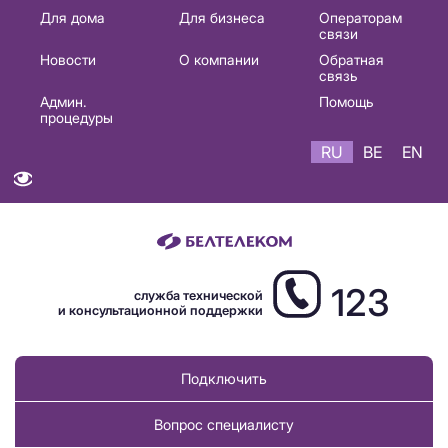
Основная
Для дома
Для бизнеса
Операторам
связи
навигация
Новости
О компании
Обратная
RU
связь
Админ.
Помощь
процедуры
RU
BE
EN
123
служба технической
и консультационной поддержки
Подключить
Вопрос специалисту