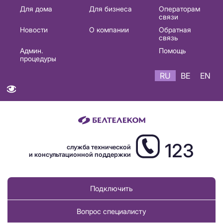
Основная
Для дома
Для бизнеса
Операторам
связи
навигация
Новости
О компании
Обратная
RU
связь
Админ.
Помощь
процедуры
RU
BE
EN
123
служба технической
и консультационной поддержки
Подключить
Вопрос специалисту