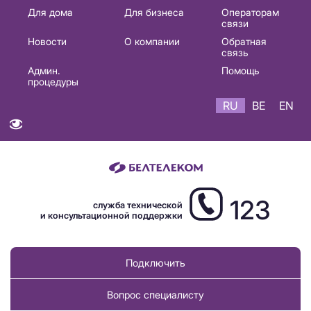
Основная
Для дома
Для бизнеса
Операторам
связи
навигация
Новости
О компании
Обратная
RU
связь
Админ.
Помощь
процедуры
RU
BE
EN
123
служба технической
и консультационной поддержки
Подключить
Вопрос специалисту