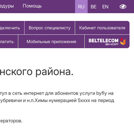
цедуры
Помощь
RU
BE
EN
дключить
Вопрос специалисту
Кабинет пользователя
латить
Мобильные приложения
Купить товар
нского района.
уп в сеть интернет для абонентов услуги byfly на
Зубревичи и н.п.Химы нумерацией 5хххх на период
ператоров.