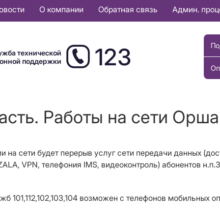
овости
О компании
Обратная связь
Админ. про
По
123
ужба технической
ионной поддержки
Оп
асть. Работы на сети Орша
и на сети будет перерыв услуг сети передачи данных (дост
ZALA, VPN, телефония IMS, видеоконтроль) абонентов н.п.
жб 101,112,102,103,104 возможен с телефонов мобильных о