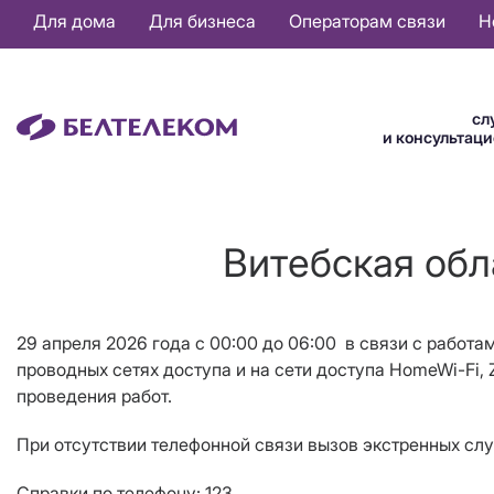
Основная
Для дома
Для бизнеса
Операторам связи
Н
навигация
RU
сл
и консультац
Витебская обл
29 апреля 2026 года c 00:00 до 06:00 в связи с работам
проводных сетях доступа и на сети доступа HomeWi-Fi, 
проведения работ.
При отсутствии телефонной связи вызов экстренных слу
Справки по телефону: 123