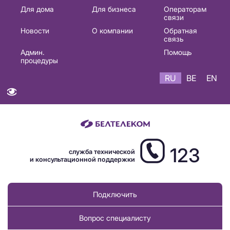
Основная
Для дома
Для бизнеса
Операторам
связи
навигация
Новости
О компании
Обратная
RU
связь
Админ.
Помощь
процедуры
RU
BE
EN
123
служба технической
и консультационной поддержки
Подключить
Вопрос специалисту