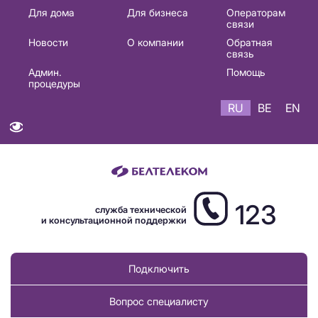
Основная
Для дома
Для бизнеса
Операторам
связи
навигация
Новости
О компании
Обратная
RU
связь
Админ.
Помощь
процедуры
RU
BE
EN
123
служба технической
и консультационной поддержки
Подключить
Вопрос специалисту