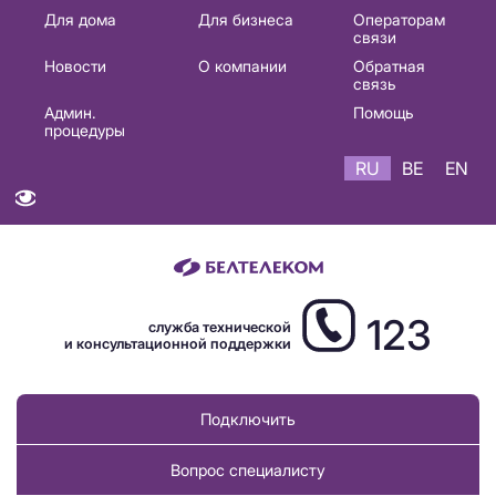
Основная
Для дома
Для бизнеса
Операторам
связи
навигация
Новости
О компании
Обратная
RU
связь
Админ.
Помощь
процедуры
RU
BE
EN
123
служба технической
и консультационной поддержки
Подключить
Вопрос специалисту