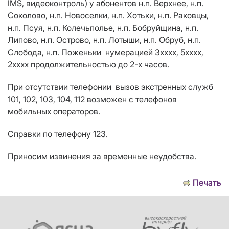
IMS
, видеоконтроль) у абонентов н.п. Верхнее, н.п.
Соколово, н.п. Новоселки, н.п. Хотьки, н.п. Раковцы,
н.п. Псуя, н.п. Колечьполье, н.п. Бобруйщина, н.п.
Липово, н.п. Острово, н.п. Лотыши, н.п. Обруб, н.п.
Слобода, н.п. Поженьки нумерацией 3
xxxx
, 5
xxxx
,
2хххх продолжительностью до 2-х часов.
При отсутствии телефонии вызов экстренных служб
101, 102, 103, 104, 112 возможен с телефонов
мобильных операторов.
Справки по телефону 123.
Приносим извинения за временные неудобства.
Печать