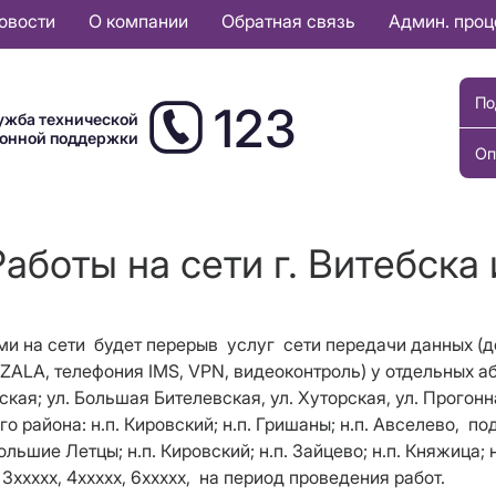
овости
О компании
Обратная связь
Админ. про
По
123
ужба технической
ионной поддержки
Оп
аботы на сети г. Витебска
ами на сети будет перерыв услуг сети передачи данных (д
ZALA
, телефония
IMS
,
VPN
, видеоконтроль) у
отдельных аб
нская;
ул. Большая Бителевская
,
ул. Хуторская
,
ул. Прогонн
 района: н.п. Кировский; н.п. Гришаны; н.п. Авселево,
по
ольшие Летцы; н.п. Кировский; н.п. Зайцево; н.п. Княжица;
3ххххх, 4ххххх, 6ххххх, на период проведения работ.