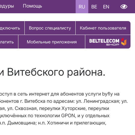
цедуры
Помощь
RU
BE
EN
дключить
Вопрос специалисту
Кабинет пользователя
латить
Мобильные приложения
Купить товар
 и Витебского района.
оступ в сеть интернет для абонентов услуги
byfly
на
онентов г. Витебска по адресам: ул. Ленинградская; ул.
ая, ул. Сквозная, переулки Хуторские, переулки
дключ
ё
нных по техноло
гии
GPON
,
и у отдельных
 н.п. Дымовщина; н.п. Хотиничи и прилегающих,