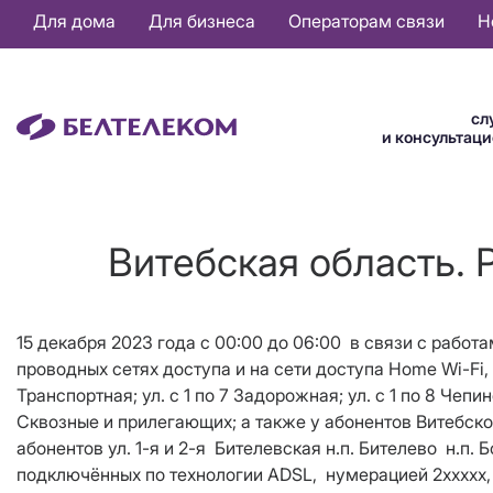
Основная
Для дома
Для бизнеса
Операторам связи
Н
навигация
RU
сл
и консультац
Витебская область. Р
15 декабря 2023 года с 00:00 до 06:00 в связи с работ
проводных сетях доступа и на сети доступа
Home
Wi
-
Fi
,
Транспортная; ул. с 1 по 7 Задорожная; ул. с 1 по 8 Чепи
Сквозные и прилегающих; а также у абонентов Витебского
абонентов ул. 1
-я
и 2
-я
Бителевская н.п. Бителево н.п. Б
подключённых по технологии ADSL,
нумерацией 2ххххх, 