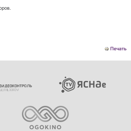
оров.
Печать