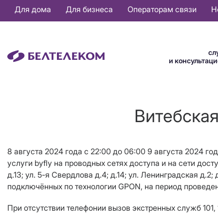
Основная
Для дома
Для бизнеса
Операторам связи
Н
навигация
RU
сл
и консультац
Витебская
8 августа 2024 года c 22:00 до 06:00 9 августа 2024 го
услуги byfly на проводных сетях доступа и на сети дост
д.13; ул. 5-я Свердлова д.4; д.14; ул. Ленинградская д.2; д
подключённых по технологии GPON, на период проведен
При отсутствии телефонии вызов экстренных служб 101, 