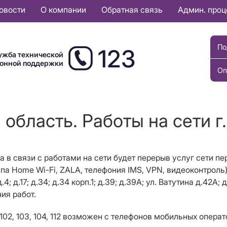
овости
О компании
Обратная связь
Админ. про
По
123
ужба технической
ионной поддержки
Оп
 область. Работы на сети г.
да в связи с работами на сети будет перерыв услуг сети п
упа Home Wi-Fi, ZALA, телефония IMS, VPN, видеоконтроль) 
.4; д.17; д.34; д.34 корп.1; д.39; д.39А; ул. Ватутина д.42А;
ия работ.
102, 103, 104, 112 возможен с телефонов мобильных операт