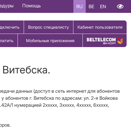
цедуры
Помощь
RU
BE
EN
дключить
Вопрос специалисту
Кабинет пользователя
латить
Мобильные приложения
Купить товар
 Витебска.
ередачи данных (доступ в сеть интернет для абонентов
у абонентов г. Витебска по адресам: ул. 2-я Войкова
 д.42А/1 нумерацией 2ххххх, 3ххххх, 4ххххх, 6ххххх,
оров.