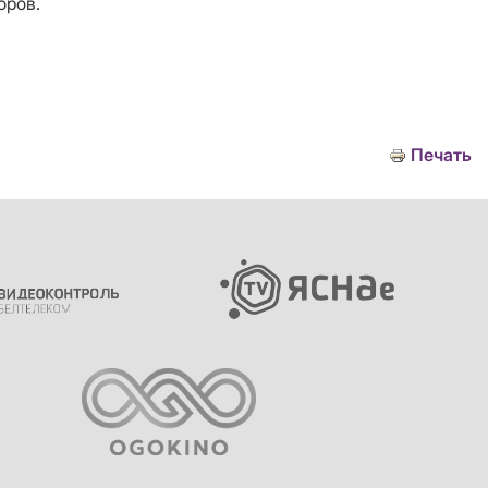
оров.
Печать