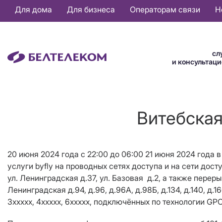
Основная
Для дома
Для бизнеса
Операторам связи
Н
навигация
RU
сл
и консультац
Витебская
20 июня 2024 года c 22:00 до 06:00 21 июня 2024 года 
услуги byfly на проводных сетях доступа и на сети дост
ул. Ленинградская д.37, ул. Базовая д.2, а также переры
Ленинградская д.94, д.96, д.96А, д.98Б, д.134, д.140, д.
3ххххх, 4ххххх, 6ххххх, подключённых по технологии GP