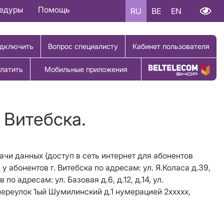
цедуры
Помощь
RU
BE
EN
дключить
Вопрос специалисту
Кабинет пользователя
латить
Мобильные приложения
Купить товар
 Витебска.
дачи данных (доступ в сеть интернет для абонентов
у абонентов г. Витебска по адресам: ул. Я.Коласа д.39,
о адресам: ул. Базовая д.6, д.12, д.14, ул.
2, переулок 1ый Шумилинский д.1 нумерацией 2ххххх,