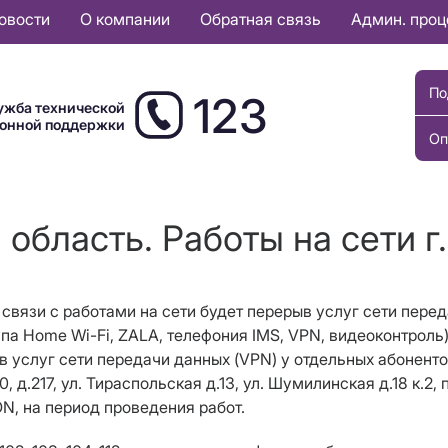
овости
О компании
Обратная связь
Админ. про
По
123
ужба технической
ионной поддержки
Оп
 область. Работы на сети г.
в связи с работами на сети будет перерыв услуг сети пере
упа Home Wi-Fi, ZALA, телефония IMS, VPN, видеоконтроль) 
в услуг сети передачи данных (VPN) у отдельных абонентов п
160, д.217, ул. Тираспольская д.13, ул. Шумилинская д.18 к.
ON, на период проведения работ.