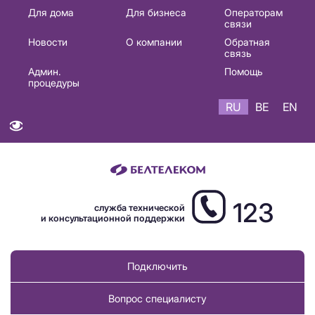
Основная
Для дома
Для бизнеса
Операторам
связи
навигация
Новости
О компании
Обратная
RU
связь
Админ.
Помощь
процедуры
RU
BE
EN
123
служба технической
и консультационной поддержки
Подключить
Вопрос специалисту