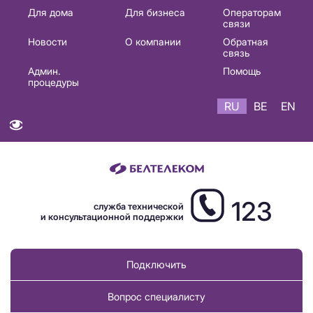
Основная
Для дома
Для бизнеса
Операторам
связи
навигация
Новости
О компании
Обратная
RU
связь
Админ.
Помощь
процедуры
RU
BE
EN
123
служба технической
и консультационной поддержки
Подключить
Вопрос специалисту