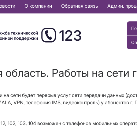
овости
О компании
Обратная связь
Админ. про
По
123
ужба технической
ионной поддержки
Оп
 область. Работы на сети г
и на сети будет перерыв услуг сети передачи данных (дос
ZALA
,
VPN
, телефония
IMS
, видеоконтроль) у абонентов г.
12, 102, 103, 104 возможен с телефонов мобильных операт