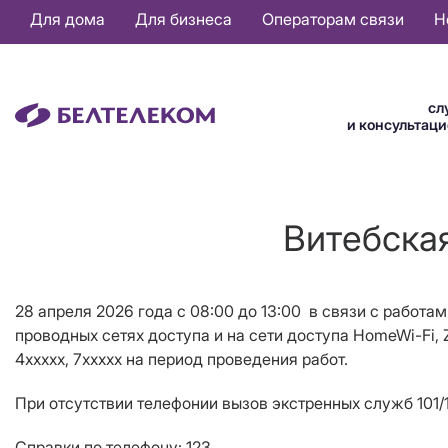
Основная
Для дома
Для бизнеса
Операторам связи
Н
навигация
RU
сл
и консультац
Витебская
28 апреля 2026 года с 08:00 до 13
:00
в связи с работам
проводных сетях доступа и на сети доступа
HomeWi
-
Fi
,
4ххххх, 7ххххх на период проведения работ.
При отсутствии телефонии вызов экстренных служб 101/1
Справки по телефону: 123.