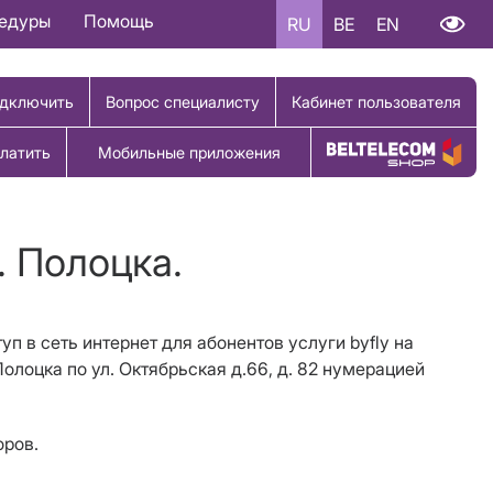
цедуры
Помощь
RU
BE
EN
дключить
Вопрос специалисту
Кабинет пользователя
латить
Мобильные приложения
Купить товар
. Полоцка.
туп в сеть интернет для абонентов услуги
byfly
на
 Полоцка по ул. Октябрьская д.66, д. 82 нумерацией
оров.