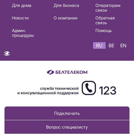
Основная
Для дома
Для бизнеса
Операторам
связи
навигация
Новости
О компании
Обратная
RU
связь
Админ.
Помощь
процедуры
RU
BE
EN
123
служба технической
и консультационной поддержки
Подключить
Вопрос специалисту