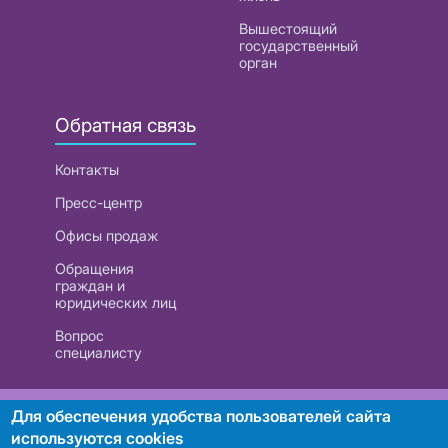
Вышестоящий
государственный
орган
Обратная связь
Контакты
Пресс-центр
Офисы продаж
Обращения
граждан и
юридических лиц
Вопрос
специалисту
РУП «Белтелеком». УНП 101007741
Для обеспечения удобства пользователей сайта
используются cookies