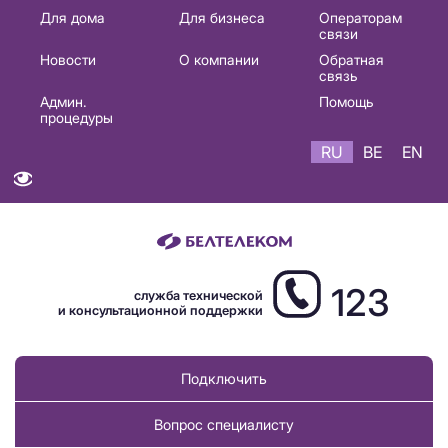
Основная
Для дома
Для бизнеса
Операторам
связи
навигация
Новости
О компании
Обратная
RU
связь
Админ.
Помощь
процедуры
RU
BE
EN
123
служба технической
и консультационной поддержки
Подключить
Вопрос специалисту