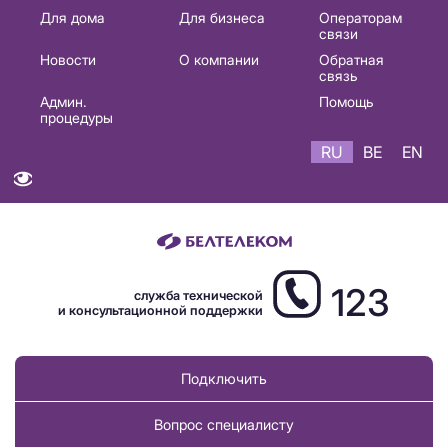
Основная
Для дома
Для бизнеса
Операторам
связи
навигация
Новости
О компании
Обратная
RU
связь
Админ.
Помощь
процедуры
RU
BE
EN
123
служба технической
и консультационной поддержки
Подключить
Вопрос специалисту