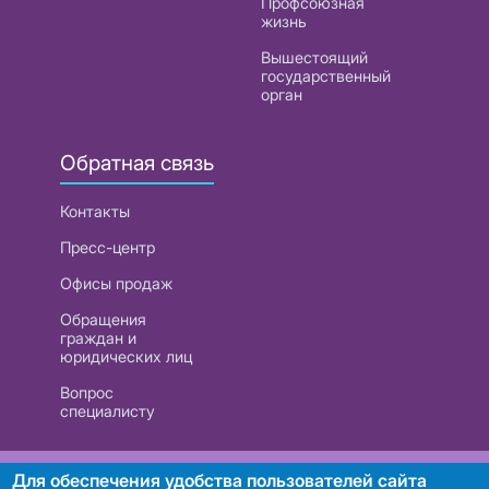
Профсоюзная
жизнь
Вышестоящий
государственный
орган
Обратная связь
Контакты
Пресс-центр
Офисы продаж
Обращения
граждан и
юридических лиц
Вопрос
специалисту
РУП «Белтелеком». УНП 101007741
Для обеспечения удобства пользователей сайта