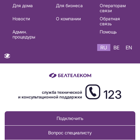
Основная
Для дома
Для бизнеса
Операторам
связи
навигация
Новости
О компании
Обратная
RU
связь
Админ.
Помощь
процедуры
RU
BE
EN
123
служба технической
и консультационной поддержки
Подключить
Вопрос специалисту