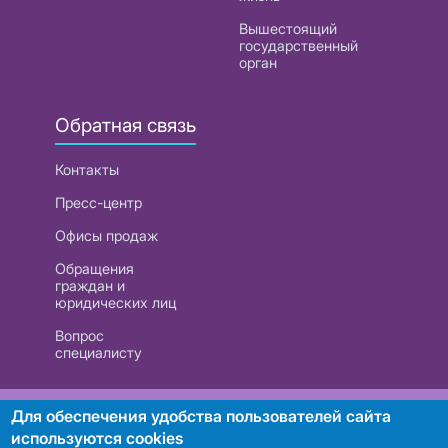
Вышестоящий
государственный
орган
Обратная связь
Контакты
Пресс-центр
Офисы продаж
Обращения
граждан и
юридических лиц
Вопрос
специалисту
РУП «Белтелеком». УНП 101007741
Для обеспечения удобства пользователей сайта
используются cookies