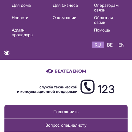
Основная
Для дома
Для бизнеса
Операторам
связи
навигация
Новости
О компании
Обратная
RU
связь
Админ.
Помощь
процедуры
RU
BE
EN
123
служба технической
и консультационной поддержки
Подключить
Вопрос специалисту