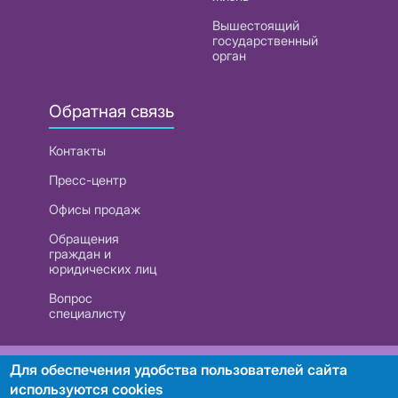
Вышестоящий
государственный
орган
Обратная связь
Контакты
Пресс-центр
Офисы продаж
Обращения
граждан и
юридических лиц
Вопрос
специалисту
РУП «Белтелеком». УНП 101007741
Для обеспечения удобства пользователей сайта
используются cookies