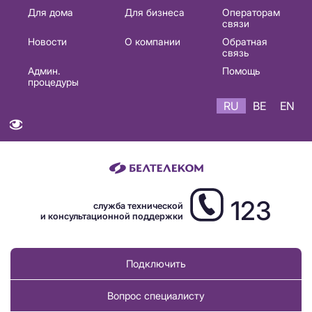
Основная
Для дома
Для бизнеса
Операторам
связи
навигация
Новости
О компании
Обратная
RU
связь
Админ.
Помощь
процедуры
RU
BE
EN
123
служба технической
и консультационной поддержки
Подключить
Вопрос специалисту