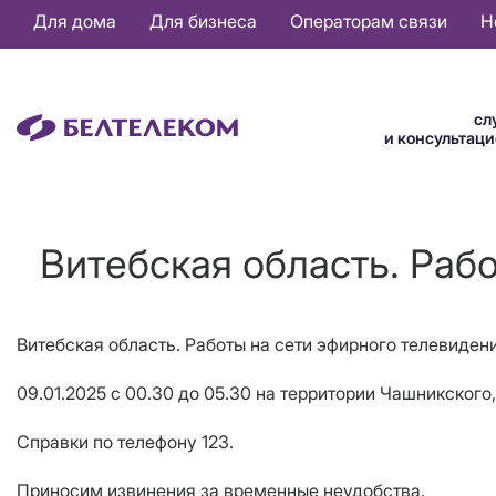
Основная
Для дома
Для бизнеса
Операторам связи
Н
навигация
RU
сл
и консультац
Витебская область. Раб
Витебская область. Работы на сети эфирного телевиден
09
.
01
.2025 с 00.30 до 05.30 на территории
Чашникского
Справки по телефону 123.
Приносим извинения за временные неудобства.