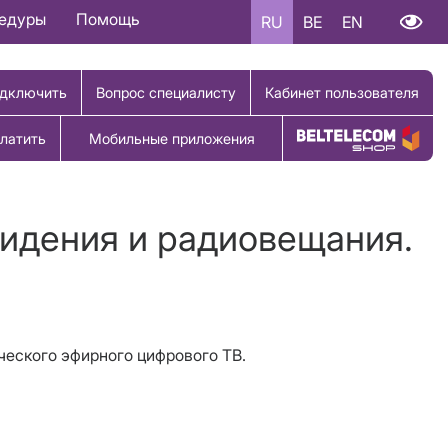
цедуры
Помощь
RU
BE
EN
дключить
Вопрос специалисту
Кабинет пользователя
латить
Мобильные приложения
Купить товар
видения и радиовещания.
ческого эфирного цифрового ТВ.