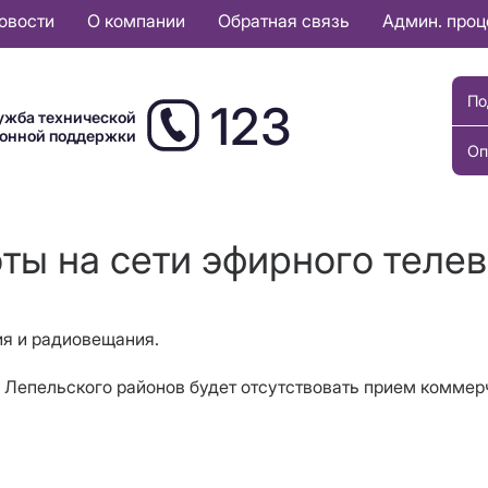
овости
О компании
Обратная связь
Админ. про
По
123
ужба технической
ионной поддержки
Оп
оты на сети эфирного теле
ия и радиовещания.
, Лепельского
районов будет отсутствовать прием коммер